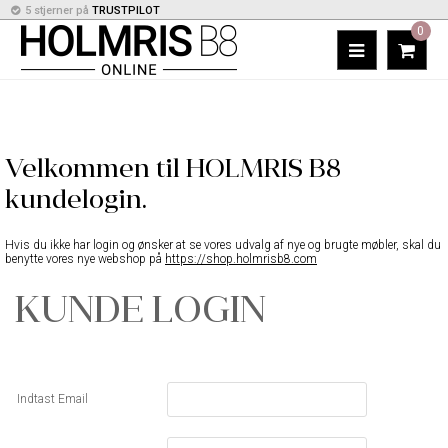
5 stjerner på
TRUSTPILOT
0
Velkommen til HOLMRIS B8
kundelogin.
Hvis du ikke har login og ønsker at se vores udvalg af nye og brugte møbler, skal du
benytte vores nye webshop på
https://shop.holmrisb8.com
KUNDE LOGIN
Indtast Email