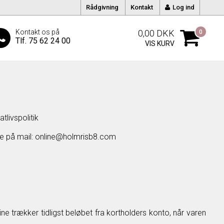
Rådgivning
Kontakt
Log ind
Kontakt os på
0,00
DKK
0
Tlf. 75 62 24 00
VIS KURV
atlivspolitik
ekte på mail: online@holmrisb8.com
 trækker tidligst beløbet fra kortholders konto, når varen