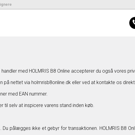
signere
 du handler med HOLMRIS B8 Online accepterer du også vores
priv
en på nettet via holmrisb8online.dk eller ved at kontakte os dir
utioner med EAN nummer.
 til selv at inspicere varens stand inden køb.
 Du pålægges ikke et gebyr for transaktionen. HOLMRIS B8 Online