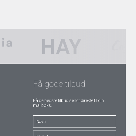
Få gode tilbud
Få de bedste tilbud sendt direkte til din
mailboks.