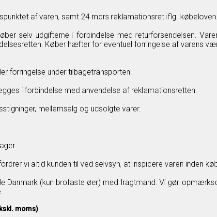
punktet af varen, samt 24 mdrs reklamationsret iflg. købeloven
r køber selv udgifterne i forbindelse med returforsendelsen. Va
delsesretten. Køber hæfter for eventuel forringelse af varens væ
r forringelse under tilbagetransporten.
gges i forbindelse med anvendelse af reklamationsretten.
isstigninger, mellemsalg og udsolgte varer.
ager.
drer vi altid kunden til ved selvsyn, at inspicere varen inden køb
ele Danmark (kun brofaste øer) med fragtmand. Vi gør opmærkso
.
Ekskl. moms)