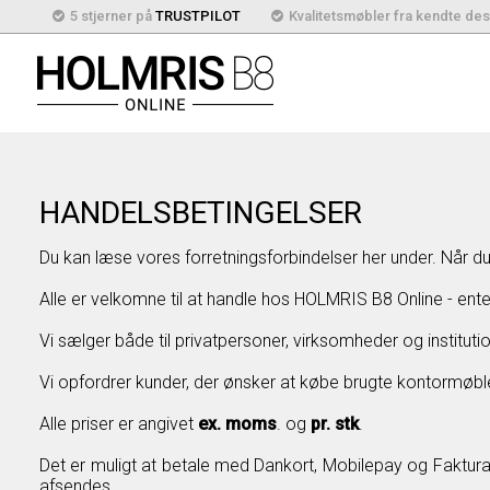
5 stjerner på
TRUSTPILOT
Kvalitetsmøbler fra kendte de
HANDELSBETINGELSER
Du kan læse vores forretningsforbindelser her under. Når
Alle er velkomne til at handle hos HOLMRIS B8 Online - ent
Vi sælger både til privatpersoner, virksomheder og instit
Vi opfordrer kunder, der ønsker at købe brugte kontormøbler
Alle priser er angivet
ex. moms
. og
pr. stk
.
Det er muligt at betale med Dankort, Mobilepay og Faktura.
afsendes.