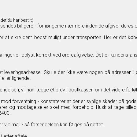
det du har bestilt)
sendes billigere - forhør gerne nærmere inden de afgiver deres o
 for at sikre dem bedst muligt under transporten. Her er det køb
ninger er oplyst korrekt ved ordreafgivelse. Det er kundens ans
leveringsadresse. Skulle der ikke være nogen på adressen i dett
 eller lignende.
sendelsen, vil han lægge et brev i postkassen om det videre forlø
od forventning - konstaterer at der er synlige skader på godse
varer og modtagelse er sket med forbehold. Husk at tage bille
2400.
 via mail - så forsendelsen kan følges på nettet.
 efter aftale.