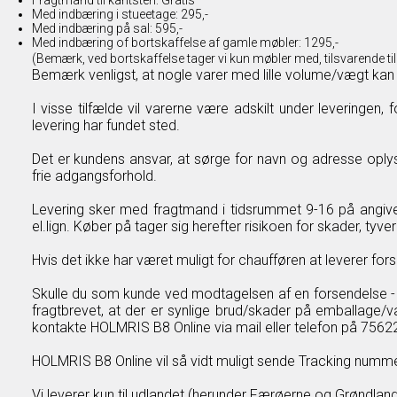
Fragtmand til kantsten: Gratis
Med indbæring i stueetage: 295,-
Med indbæring på sal: 595,-
Med indbæring of bortskaffelse af gamle møbler: 1295,-
(Bemærk, ved bortskaffelse tager vi kun møbler med, tilsvarende til 
Bemærk venligst, at nogle varer med lille volume/vægt kan 
I visse tilfælde vil varerne være adskilt under leveringen,
levering har fundet sted.
Det er kundens ansvar, at sørge for navn og adresse oplys
frie adgangsforhold.
Levering sker med fragtmand i tidsrummet 9-16 på angivet 
el.lign. Køber på tager sig herefter risikoen for skader, tyveri
Hvis det ikke har været muligt for chaufføren at leverer for
Skulle du som kunde ved modtagelsen af en forsendelse - m
fragtbrevet, at der er synlige brud/skader på emballage/
kontakte HOLMRIS B8 Online via
mail
eller telefon på 7562
HOLMRIS B8 Online vil så vidt muligt sende Tracking nummer
Vi leverer kun til udlandet (herunder Færøerne og Grøndland)