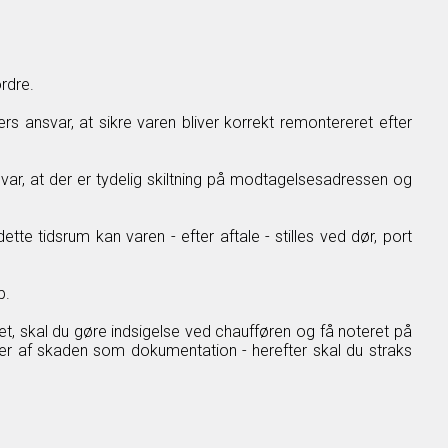
rdre.
ers ansvar, at sikre varen bliver korrekt remontereret efter
var, at der er tydelig skiltning på modtagelsesadressen og
e tidsrum kan varen - efter aftale - stilles ved dør, port
b.
t, skal du gøre indsigelse ved chaufføren og få noteret på
der af skaden som dokumentation - herefter skal du straks