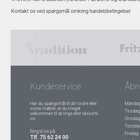
Kontakt os
ved spørgsmål omkring handelsbetingelser.
Kundeservice
Åbn
Har du spørgsmål til din ordre eller
Manda
vores møbler, er du meget
Tirsdag
velkommen til at ringe eller skrive til
os.
Onsda
Torsda
Ring til os på
Fredag
Tlf. 75 62 24 00