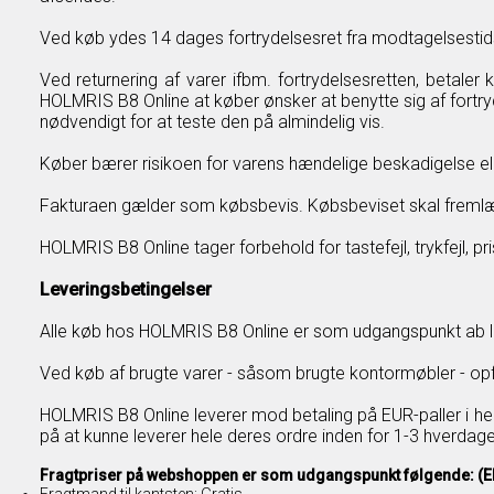
Ved køb ydes 14 dages fortrydelsesret fra modtagelsestids
Ved returnering af varer ifbm. fortrydelsesretten, betale
HOLMRIS B8 Online at køber ønsker at benytte sig af fortry
nødvendigt for at teste den på almindelig vis.
Køber bærer risikoen for varens hændelige beskadigelse elle
Fakturaen gælder som købsbevis. Købsbeviset skal fremlæ
HOLMRIS B8 Online tager forbehold for tastefejl, trykfejl, pr
Leveringsbetingelser
Alle køb hos HOLMRIS B8 Online er som udgangspunkt ab l
Ved køb af brugte varer - såsom brugte kontormøbler - opfor
HOLMRIS B8 Online leverer mod betaling på EUR-paller i h
på at kunne leverer hele deres ordre inden for 1-3 hverdage
Fragtpriser på webshoppen er som udgangspunkt følgende: (